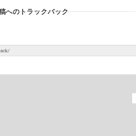
稿へのトラックバック
検
索